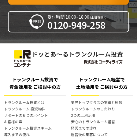
受付時間 10:00~18:00
(土日祝除く)
受付時間 10:00~18:00
0120-949-258
(土日祝除く)
0120-949-258
ドッとあ～るトランクルーム投資
トランクルーム投資で
トランクルーム経営で
資金運用を
ご検討中の方
土地活用を
ご検討中の方
トランクルーム投資とは
業界トップクラスの実績と経験
トランクルーム 投資物件
トランクルームのこだわり
サポートの６つのポイント
2つの土地活用
お客様の声
安心のトランクルーム経営
トランクルーム投資スキーム
経営までの流れ
導入までの流れ
経営後の集客について