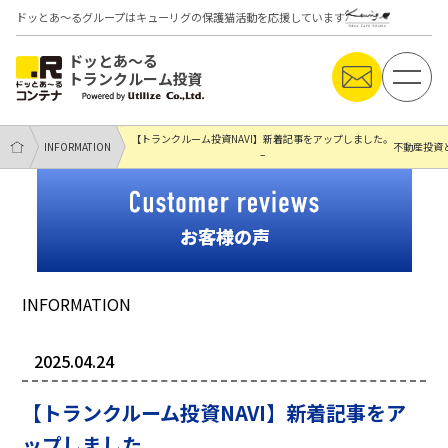
ドッとあ～るグループはキューリグの保護猫活動を応援しています
ドッとあ～る
トランクルーム投資
【トランクルーム投資NAVI】新着記事をアップしました。
トランクルーム投資で資金運用をご検討中の方
INFORMATION
不動産投資
–
トランクルーム経営で土地活用をご検討中の方
その他
ドッとあーるのトランクルーム投資が選ばれる理由
INFORMATION
導入事例
トランクルーム投資NAVI
2025.04.24
会社概要
プライバシーポリシー
【トランクルーム投資NAVI】新着記事をア
ップしました。