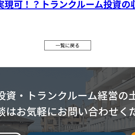
も実現可！？トランクルーム投資の
用をご検討中の方
トランクルーム
一覧に戻る
トランクルーム投資
業界トップクラスの
トランクルームのこ
投資・トランクルーム経営の
投資・トランクルーム経営の
2つの土地活用
談はお気軽にお問い合わせく
談は
お気軽にお問い合わせく
安心のトランクルー
経営までの流れ
経営後の集客につい