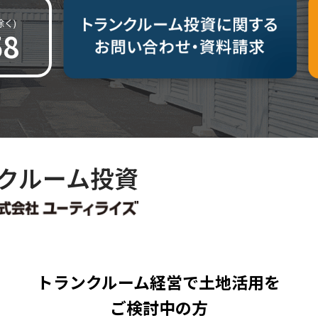
よくあるご質問
除く)
除く)
58
58
お問い合わせ資料請
その他
る理由
導入事例
トランクルーム投資NAVI
会社概要
プ
クルーム投資
トランクルーム経営で
土地活用を
ご検討中の方