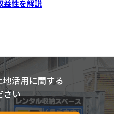
収益性を解説
経営で土地活用をご検討中の方
で土地活用
実績と経験
だわり
土地活用に関する
土地活用に関する
ださい
ださい
ム経営
て