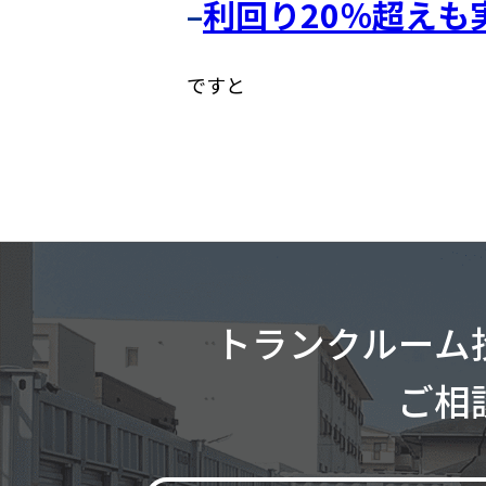
–
利回り20％超え
ですと
トランクルーム投資で資金運
トランクルーム投資で資金運用
トランクルーム 投資物件
トランクルーム投資とは
トランクルーム
トランクルーム
サポートの６つのポイント
ご相
ご相
お客様の声
トランクルーム投資スキーム
導入までの流れ